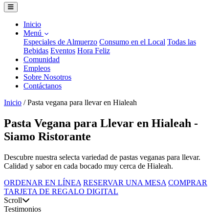
Inicio
Menú
Especiales de Almuerzo
Consumo en el Local
Todas las
Bebidas
Eventos
Hora Feliz
Comunidad
Empleos
Sobre Nosotros
Contáctanos
Inicio
/
Pasta vegana para llevar en Hialeah
Pasta Vegana para Llevar en Hialeah -
Siamo Ristorante
Descubre nuestra selecta variedad de pastas veganas para llevar.
Calidad y sabor en cada bocado muy cerca de Hialeah.
ORDENAR EN LÍNEA
RESERVAR UNA MESA
COMPRAR
TARJETA DE REGALO DIGITAL
Scroll
Testimonios