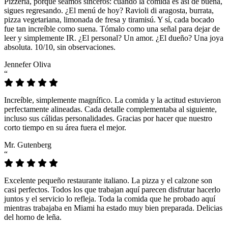
Pizzeria, porque seamos sinceros: cuando la comida es así de buena,
sigues regresando. ¿El menú de hoy? Ravioli di aragosta, burrata,
pizza vegetariana, limonada de fresa y tiramisú. Y sí, cada bocado
fue tan increíble como suena. Tómalo como una señal para dejar de
leer y simplemente IR. ¿El personal? Un amor. ¿El dueño? Una joya
absoluta. 10/10, sin observaciones.
Jennefer Oliva
“
Increíble, simplemente magnífico. La comida y la actitud estuvieron
perfectamente alineadas. Cada detalle complementaba al siguiente,
incluso sus cálidas personalidades. Gracias por hacer que nuestro
corto tiempo en su área fuera el mejor.
Mr. Gutenberg
“
Excelente pequeño restaurante italiano. La pizza y el calzone son
casi perfectos. Todos los que trabajan aquí parecen disfrutar hacerlo
juntos y el servicio lo refleja. Toda la comida que he probado aquí
mientras trabajaba en Miami ha estado muy bien preparada. Delicias
del horno de leña.