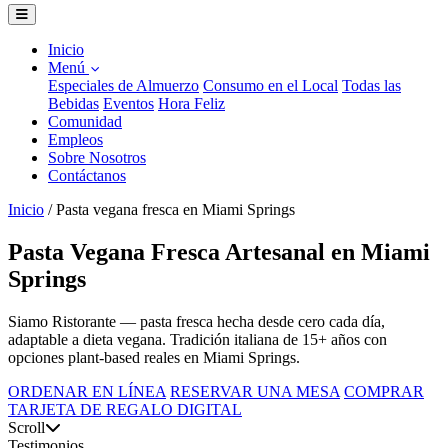
Inicio
Menú
Especiales de Almuerzo
Consumo en el Local
Todas las
Bebidas
Eventos
Hora Feliz
Comunidad
Empleos
Sobre Nosotros
Contáctanos
Inicio
/
Pasta vegana fresca en Miami Springs
Pasta Vegana Fresca Artesanal en Miami
Springs
Siamo Ristorante — pasta fresca hecha desde cero cada día,
adaptable a dieta vegana. Tradición italiana de 15+ años con
opciones plant-based reales en Miami Springs.
ORDENAR EN LÍNEA
RESERVAR UNA MESA
COMPRAR
TARJETA DE REGALO DIGITAL
Scroll
Testimonios