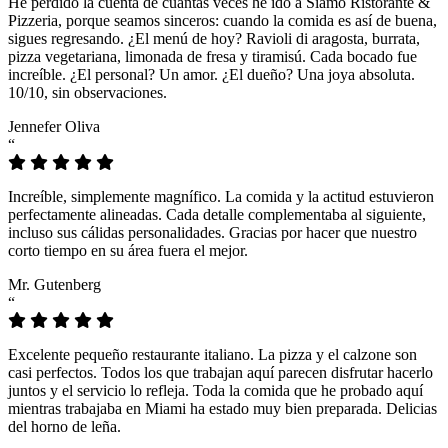
He perdido la cuenta de cuántas veces he ido a Siamo Ristorante &
Pizzeria, porque seamos sinceros: cuando la comida es así de buena,
sigues regresando. ¿El menú de hoy? Ravioli di aragosta, burrata,
pizza vegetariana, limonada de fresa y tiramisú. Cada bocado fue
increíble. ¿El personal? Un amor. ¿El dueño? Una joya absoluta.
10/10, sin observaciones.
Jennefer Oliva
“
Increíble, simplemente magnífico. La comida y la actitud estuvieron
perfectamente alineadas. Cada detalle complementaba al siguiente,
incluso sus cálidas personalidades. Gracias por hacer que nuestro
corto tiempo en su área fuera el mejor.
Mr. Gutenberg
“
Excelente pequeño restaurante italiano. La pizza y el calzone son
casi perfectos. Todos los que trabajan aquí parecen disfrutar hacerlo
juntos y el servicio lo refleja. Toda la comida que he probado aquí
mientras trabajaba en Miami ha estado muy bien preparada. Delicias
del horno de leña.