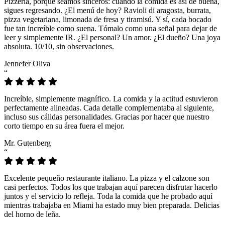
Pizzeria, porque seamos sinceros: cuando la comida es así de buena,
sigues regresando. ¿El menú de hoy? Ravioli di aragosta, burrata,
pizza vegetariana, limonada de fresa y tiramisú. Y sí, cada bocado
fue tan increíble como suena. Tómalo como una señal para dejar de
leer y simplemente IR. ¿El personal? Un amor. ¿El dueño? Una joya
absoluta. 10/10, sin observaciones.
Jennefer Oliva
“
Increíble, simplemente magnífico. La comida y la actitud estuvieron
perfectamente alineadas. Cada detalle complementaba al siguiente,
incluso sus cálidas personalidades. Gracias por hacer que nuestro
corto tiempo en su área fuera el mejor.
Mr. Gutenberg
“
Excelente pequeño restaurante italiano. La pizza y el calzone son
casi perfectos. Todos los que trabajan aquí parecen disfrutar hacerlo
juntos y el servicio lo refleja. Toda la comida que he probado aquí
mientras trabajaba en Miami ha estado muy bien preparada. Delicias
del horno de leña.