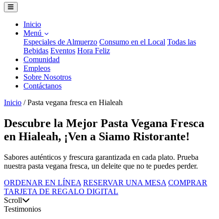
Inicio
Menú
Especiales de Almuerzo
Consumo en el Local
Todas las
Bebidas
Eventos
Hora Feliz
Comunidad
Empleos
Sobre Nosotros
Contáctanos
Inicio
/
Pasta vegana fresca en Hialeah
Descubre la Mejor Pasta Vegana Fresca
en Hialeah, ¡Ven a Siamo Ristorante!
Sabores auténticos y frescura garantizada en cada plato. Prueba
nuestra pasta vegana fresca, un deleite que no te puedes perder.
ORDENAR EN LÍNEA
RESERVAR UNA MESA
COMPRAR
TARJETA DE REGALO DIGITAL
Scroll
Testimonios