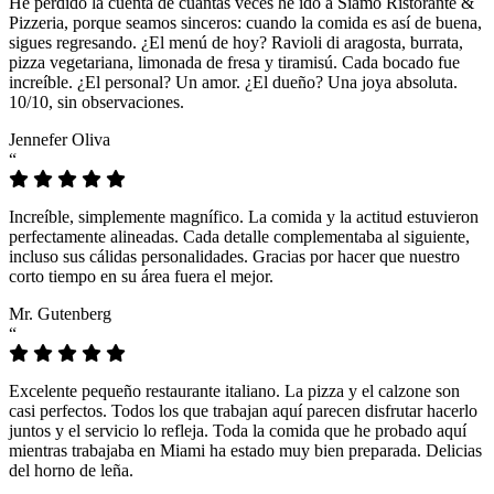
He perdido la cuenta de cuántas veces he ido a Siamo Ristorante &
Pizzeria, porque seamos sinceros: cuando la comida es así de buena,
sigues regresando. ¿El menú de hoy? Ravioli di aragosta, burrata,
pizza vegetariana, limonada de fresa y tiramisú. Cada bocado fue
increíble. ¿El personal? Un amor. ¿El dueño? Una joya absoluta.
10/10, sin observaciones.
Jennefer Oliva
“
Increíble, simplemente magnífico. La comida y la actitud estuvieron
perfectamente alineadas. Cada detalle complementaba al siguiente,
incluso sus cálidas personalidades. Gracias por hacer que nuestro
corto tiempo en su área fuera el mejor.
Mr. Gutenberg
“
Excelente pequeño restaurante italiano. La pizza y el calzone son
casi perfectos. Todos los que trabajan aquí parecen disfrutar hacerlo
juntos y el servicio lo refleja. Toda la comida que he probado aquí
mientras trabajaba en Miami ha estado muy bien preparada. Delicias
del horno de leña.