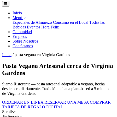
Inicio
Menú
Especiales de Almuerzo
Consumo en el Local
Todas las
Bebidas
Eventos
Hora Feliz
Comunidad
Empleos
Sobre Nosotros
Contáctanos
Inicio
/
pasta vegana en Virginia Gardens
Pasta Vegana Artesanal cerca de Virginia
Gardens
Siamo Ristorante — pasta artesanal adaptable a vegano, hecha
desde cero diariamente. Tradición italiana plant-based a 5 minutos
de Virginia Gardens.
ORDENAR EN LÍNEA
RESERVAR UNA MESA
COMPRAR
TARJETA DE REGALO DIGITAL
Scroll
Testimonios