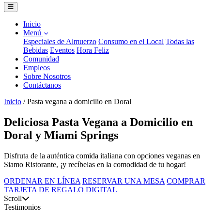
Inicio
Menú
Especiales de Almuerzo
Consumo en el Local
Todas las
Bebidas
Eventos
Hora Feliz
Comunidad
Empleos
Sobre Nosotros
Contáctanos
Inicio
/
Pasta vegana a domicilio en Doral
Deliciosa Pasta Vegana a Domicilio en
Doral y Miami Springs
Disfruta de la auténtica comida italiana con opciones veganas en
Siamo Ristorante, ¡y recíbelas en la comodidad de tu hogar!
ORDENAR EN LÍNEA
RESERVAR UNA MESA
COMPRAR
TARJETA DE REGALO DIGITAL
Scroll
Testimonios