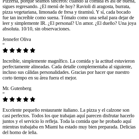
Pizzeria, porque seamos sinceros: cuando la comida es así de buena,
sigues regresando. ¿El menú de hoy? Ravioli di aragosta, burrata,
pizza vegetariana, limonada de fresa y tiramisú. Y sí, cada bocado
fue tan increíble como suena. Tómalo como una señal para dejar de
leer y simplemente IR. ¿El personal? Un amor. ¿El dueño? Una joya
absoluta. 10/10, sin observaciones.
Jennefer Oliva
“
Increíble, simplemente magnífico. La comida y la actitud estuvieron
perfectamente alineadas. Cada detalle complementaba al siguiente,
incluso sus cálidas personalidades. Gracias por hacer que nuestro
corto tiempo en su área fuera el mejor.
Mr. Gutenberg
“
Excelente pequeño restaurante italiano. La pizza y el calzone son
casi perfectos. Todos los que trabajan aquí parecen disfrutar hacerlo
juntos y el servicio lo refleja. Toda la comida que he probado aquí
mientras trabajaba en Miami ha estado muy bien preparada. Delicias
del horno de leña.