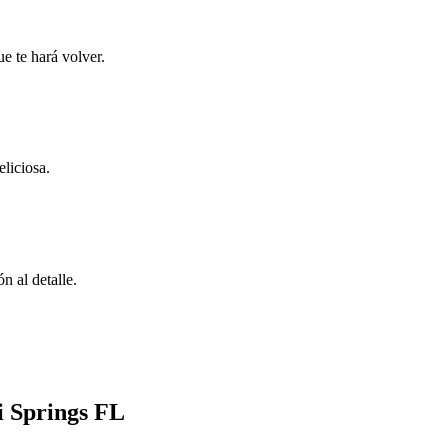
e te hará volver.
liciosa.
n al detalle.
i Springs FL