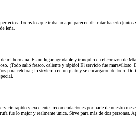
 perfectos. Todos los que trabajan aquí parecen disfrutar hacerlo juntos 
de leña.
 de mi hermana. Es un lugar agradable y tranquilo en el corazón de Mi
so. ¡Todo salió fresco, caliente y rápido! El servicio fue maravilloso. 
años para celebrar; lo sirvieron en un plato y se encargaron de todo. De
pecial.
Servicio rápido y excelentes recomendaciones por parte de nuestro meser
 de trufa fue lo mejor y realmente única. Sirve para más de dos personas.