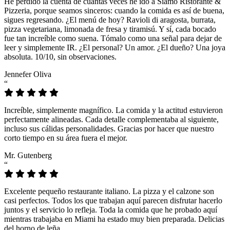
He perdido la cuenta de cuántas veces he ido a Siamo Ristorante &
Pizzeria, porque seamos sinceros: cuando la comida es así de buena,
sigues regresando. ¿El menú de hoy? Ravioli di aragosta, burrata,
pizza vegetariana, limonada de fresa y tiramisú. Y sí, cada bocado
fue tan increíble como suena. Tómalo como una señal para dejar de
leer y simplemente IR. ¿El personal? Un amor. ¿El dueño? Una joya
absoluta. 10/10, sin observaciones.
Jennefer Oliva
“
Increíble, simplemente magnífico. La comida y la actitud estuvieron
perfectamente alineadas. Cada detalle complementaba al siguiente,
incluso sus cálidas personalidades. Gracias por hacer que nuestro
corto tiempo en su área fuera el mejor.
Mr. Gutenberg
“
Excelente pequeño restaurante italiano. La pizza y el calzone son
casi perfectos. Todos los que trabajan aquí parecen disfrutar hacerlo
juntos y el servicio lo refleja. Toda la comida que he probado aquí
mientras trabajaba en Miami ha estado muy bien preparada. Delicias
del horno de leña.