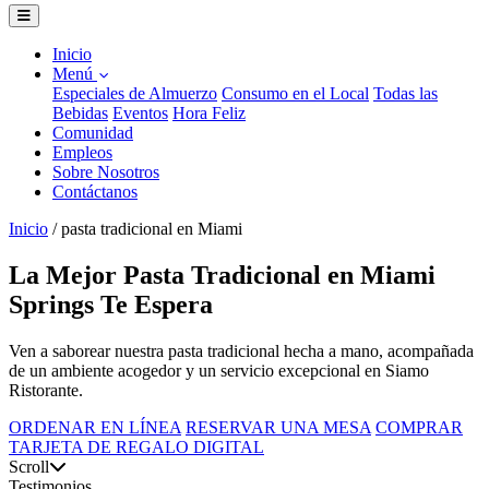
Inicio
Menú
Especiales de Almuerzo
Consumo en el Local
Todas las
Bebidas
Eventos
Hora Feliz
Comunidad
Empleos
Sobre Nosotros
Contáctanos
Inicio
/
pasta tradicional en Miami
La Mejor Pasta Tradicional en Miami
Springs Te Espera
Ven a saborear nuestra pasta tradicional hecha a mano, acompañada
de un ambiente acogedor y un servicio excepcional en Siamo
Ristorante.
ORDENAR EN LÍNEA
RESERVAR UNA MESA
COMPRAR
TARJETA DE REGALO DIGITAL
Scroll
Testimonios