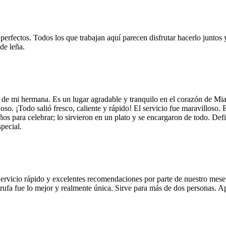
 perfectos. Todos los que trabajan aquí parecen disfrutar hacerlo juntos 
de leña.
 de mi hermana. Es un lugar agradable y tranquilo en el corazón de Mi
so. ¡Todo salió fresco, caliente y rápido! El servicio fue maravilloso. 
años para celebrar; lo sirvieron en un plato y se encargaron de todo. De
pecial.
Servicio rápido y excelentes recomendaciones por parte de nuestro meser
 de trufa fue lo mejor y realmente única. Sirve para más de dos personas.