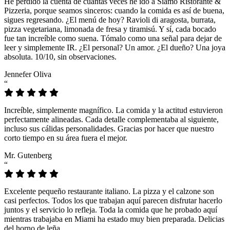
He perdido la cuenta de cuántas veces he ido a Siamo Ristorante &
Pizzeria, porque seamos sinceros: cuando la comida es así de buena,
sigues regresando. ¿El menú de hoy? Ravioli di aragosta, burrata,
pizza vegetariana, limonada de fresa y tiramisú. Y sí, cada bocado
fue tan increíble como suena. Tómalo como una señal para dejar de
leer y simplemente IR. ¿El personal? Un amor. ¿El dueño? Una joya
absoluta. 10/10, sin observaciones.
Jennefer Oliva
“
Increíble, simplemente magnífico. La comida y la actitud estuvieron
perfectamente alineadas. Cada detalle complementaba al siguiente,
incluso sus cálidas personalidades. Gracias por hacer que nuestro
corto tiempo en su área fuera el mejor.
Mr. Gutenberg
“
Excelente pequeño restaurante italiano. La pizza y el calzone son
casi perfectos. Todos los que trabajan aquí parecen disfrutar hacerlo
juntos y el servicio lo refleja. Toda la comida que he probado aquí
mientras trabajaba en Miami ha estado muy bien preparada. Delicias
del horno de leña.