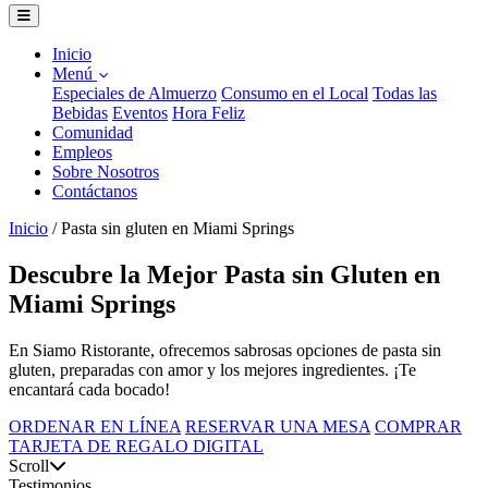
Inicio
Menú
Especiales de Almuerzo
Consumo en el Local
Todas las
Bebidas
Eventos
Hora Feliz
Comunidad
Empleos
Sobre Nosotros
Contáctanos
Inicio
/
Pasta sin gluten en Miami Springs
Descubre la Mejor Pasta sin Gluten en
Miami Springs
En Siamo Ristorante, ofrecemos sabrosas opciones de pasta sin
gluten, preparadas con amor y los mejores ingredientes. ¡Te
encantará cada bocado!
ORDENAR EN LÍNEA
RESERVAR UNA MESA
COMPRAR
TARJETA DE REGALO DIGITAL
Scroll
Testimonios