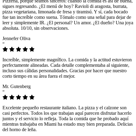
Pizzeria, porque seamos sinceros: cuando la comida es así de buena,
sigues regresando. ¿El menú de hoy? Ravioli di aragosta, burrata,
pizza vegetariana, limonada de fresa y tiramisú. Y sí, cada bocado
fue tan increíble como suena. Tómalo como una señal para dejar de
leer y simplemente IR. ¿El personal? Un amor. ¿El dueño? Una joya
absoluta. 10/10, sin observaciones.
Jennefer Oliva
“
Increíble, simplemente magnífico. La comida y la actitud estuvieron
perfectamente alineadas. Cada detalle complementaba al siguiente,
incluso sus cálidas personalidades. Gracias por hacer que nuestro
corto tiempo en su área fuera el mejor.
Mr. Gutenberg
“
Excelente pequeño restaurante italiano. La pizza y el calzone son
casi perfectos. Todos los que trabajan aquí parecen disfrutar hacerlo
juntos y el servicio lo refleja. Toda la comida que he probado aquí
mientras trabajaba en Miami ha estado muy bien preparada. Delicias
del horno de leña.