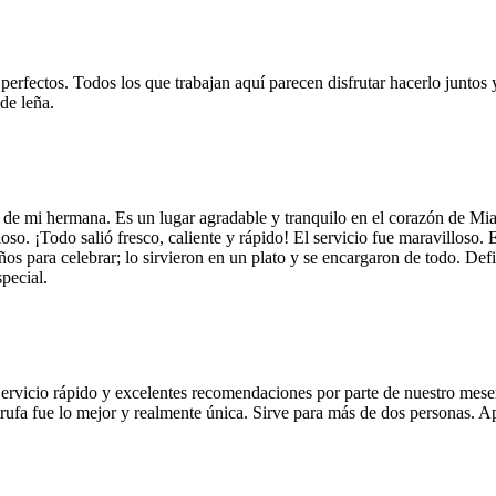
 perfectos. Todos los que trabajan aquí parecen disfrutar hacerlo juntos 
de leña.
 de mi hermana. Es un lugar agradable y tranquilo en el corazón de Mi
so. ¡Todo salió fresco, caliente y rápido! El servicio fue maravilloso. 
años para celebrar; lo sirvieron en un plato y se encargaron de todo. De
pecial.
Servicio rápido y excelentes recomendaciones por parte de nuestro meser
 de trufa fue lo mejor y realmente única. Sirve para más de dos personas.