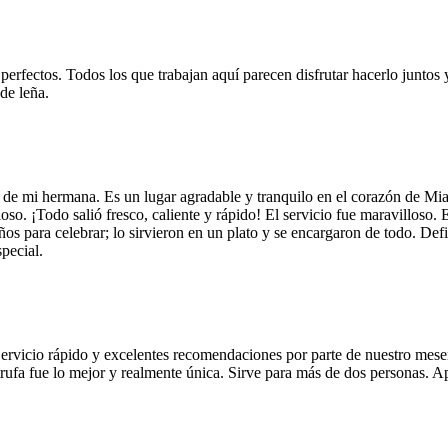
 perfectos. Todos los que trabajan aquí parecen disfrutar hacerlo juntos 
de leña.
 de mi hermana. Es un lugar agradable y tranquilo en el corazón de Mi
so. ¡Todo salió fresco, caliente y rápido! El servicio fue maravilloso. 
años para celebrar; lo sirvieron en un plato y se encargaron de todo. De
pecial.
Servicio rápido y excelentes recomendaciones por parte de nuestro meser
 de trufa fue lo mejor y realmente única. Sirve para más de dos personas.