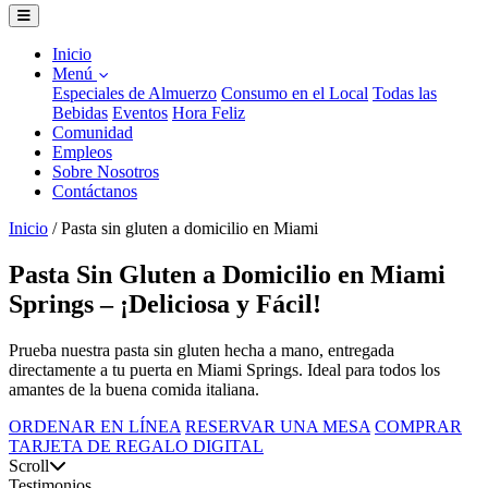
Inicio
Menú
Especiales de Almuerzo
Consumo en el Local
Todas las
Bebidas
Eventos
Hora Feliz
Comunidad
Empleos
Sobre Nosotros
Contáctanos
Inicio
/
Pasta sin gluten a domicilio en Miami
Pasta Sin Gluten a Domicilio en Miami
Springs – ¡Deliciosa y Fácil!
Prueba nuestra pasta sin gluten hecha a mano, entregada
directamente a tu puerta en Miami Springs. Ideal para todos los
amantes de la buena comida italiana.
ORDENAR EN LÍNEA
RESERVAR UNA MESA
COMPRAR
TARJETA DE REGALO DIGITAL
Scroll
Testimonios