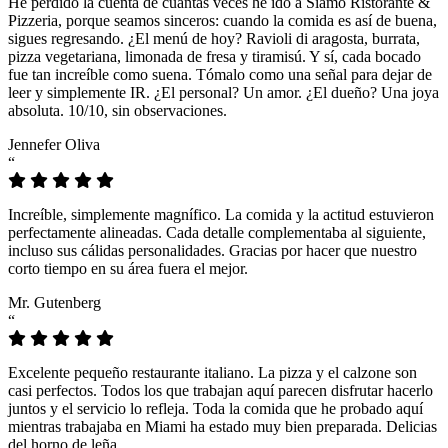
He perdido la cuenta de cuántas veces he ido a Siamo Ristorante &
Pizzeria, porque seamos sinceros: cuando la comida es así de buena,
sigues regresando. ¿El menú de hoy? Ravioli di aragosta, burrata,
pizza vegetariana, limonada de fresa y tiramisú. Y sí, cada bocado
fue tan increíble como suena. Tómalo como una señal para dejar de
leer y simplemente IR. ¿El personal? Un amor. ¿El dueño? Una joya
absoluta. 10/10, sin observaciones.
Jennefer Oliva
“
Increíble, simplemente magnífico. La comida y la actitud estuvieron
perfectamente alineadas. Cada detalle complementaba al siguiente,
incluso sus cálidas personalidades. Gracias por hacer que nuestro
corto tiempo en su área fuera el mejor.
Mr. Gutenberg
“
Excelente pequeño restaurante italiano. La pizza y el calzone son
casi perfectos. Todos los que trabajan aquí parecen disfrutar hacerlo
juntos y el servicio lo refleja. Toda la comida que he probado aquí
mientras trabajaba en Miami ha estado muy bien preparada. Delicias
del horno de leña.