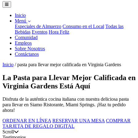
Inicio
Menú
Especiales de Almuerzo
Consumo en el Local
Todas las
Bebidas
Eventos
Hora Feliz
Comunidad
Empleos
Sobre Nosotros
Contáctanos
Inicio
/
pasta para llevar mejor calificada en Virginia Gardens
La Pasta para Llevar Mejor Calificada en
Virginia Gardens Está Aquí
Disfruta de la auténtica cocina italiana con nuestra deliciosa pasta
para llevar en Siamo Ristorante, Miami Springs. ¡Haz tu pedido
ahora!
ORDENAR EN LÍNEA
RESERVAR UNA MESA
COMPRAR
TARJETA DE REGALO DIGITAL
Scroll
Testimonios