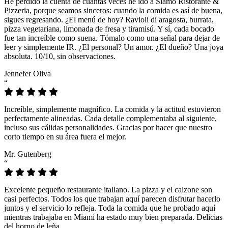
He perdido la cuenta de cuántas veces he ido a Siamo Ristorante &
Pizzeria, porque seamos sinceros: cuando la comida es así de buena,
sigues regresando. ¿El menú de hoy? Ravioli di aragosta, burrata,
pizza vegetariana, limonada de fresa y tiramisú. Y sí, cada bocado
fue tan increíble como suena. Tómalo como una señal para dejar de
leer y simplemente IR. ¿El personal? Un amor. ¿El dueño? Una joya
absoluta. 10/10, sin observaciones.
Jennefer Oliva
“
Increíble, simplemente magnífico. La comida y la actitud estuvieron
perfectamente alineadas. Cada detalle complementaba al siguiente,
incluso sus cálidas personalidades. Gracias por hacer que nuestro
corto tiempo en su área fuera el mejor.
Mr. Gutenberg
“
Excelente pequeño restaurante italiano. La pizza y el calzone son
casi perfectos. Todos los que trabajan aquí parecen disfrutar hacerlo
juntos y el servicio lo refleja. Toda la comida que he probado aquí
mientras trabajaba en Miami ha estado muy bien preparada. Delicias
del horno de leña.