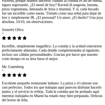
Pizzeria, porque seamos sinceros: cuando la comida es así de buena,
sigues regresando. ¿El menú de hoy? Ravioli di aragosta, burrata,
pizza vegetariana, limonada de fresa y tiramisú. Y sí, cada bocado
fue tan increíble como suena. Tómalo como una señal para dejar de
leer y simplemente IR. ¿El personal? Un amor. ¿El dueño? Una joya
absoluta. 10/10, sin observaciones.
Jennefer Oliva
“
Increíble, simplemente magnífico. La comida y la actitud estuvieron
perfectamente alineadas. Cada detalle complementaba al siguiente,
incluso sus cálidas personalidades. Gracias por hacer que nuestro
corto tiempo en su área fuera el mejor.
Mr. Gutenberg
“
Excelente pequeño restaurante italiano. La pizza y el calzone son
casi perfectos. Todos los que trabajan aquí parecen disfrutar hacerlo
juntos y el servicio lo refleja. Toda la comida que he probado aquí
mientras trabajaba en Miami ha estado muy bien preparada. Delicias
del horno de leña.