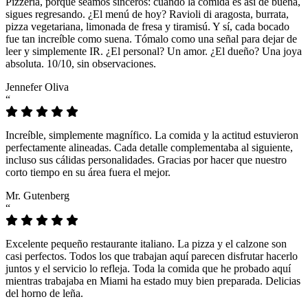
Pizzeria, porque seamos sinceros: cuando la comida es así de buena,
sigues regresando. ¿El menú de hoy? Ravioli di aragosta, burrata,
pizza vegetariana, limonada de fresa y tiramisú. Y sí, cada bocado
fue tan increíble como suena. Tómalo como una señal para dejar de
leer y simplemente IR. ¿El personal? Un amor. ¿El dueño? Una joya
absoluta. 10/10, sin observaciones.
Jennefer Oliva
“
Increíble, simplemente magnífico. La comida y la actitud estuvieron
perfectamente alineadas. Cada detalle complementaba al siguiente,
incluso sus cálidas personalidades. Gracias por hacer que nuestro
corto tiempo en su área fuera el mejor.
Mr. Gutenberg
“
Excelente pequeño restaurante italiano. La pizza y el calzone son
casi perfectos. Todos los que trabajan aquí parecen disfrutar hacerlo
juntos y el servicio lo refleja. Toda la comida que he probado aquí
mientras trabajaba en Miami ha estado muy bien preparada. Delicias
del horno de leña.