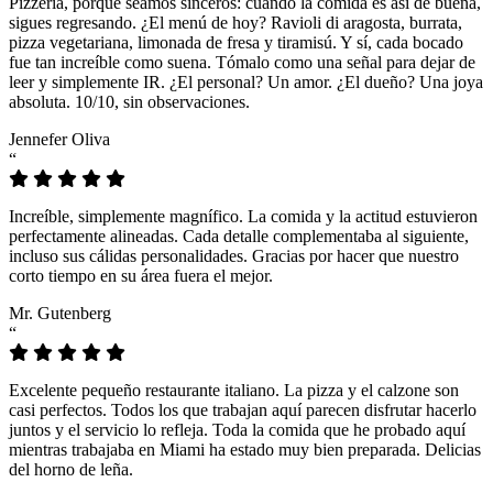
Pizzeria, porque seamos sinceros: cuando la comida es así de buena,
sigues regresando. ¿El menú de hoy? Ravioli di aragosta, burrata,
pizza vegetariana, limonada de fresa y tiramisú. Y sí, cada bocado
fue tan increíble como suena. Tómalo como una señal para dejar de
leer y simplemente IR. ¿El personal? Un amor. ¿El dueño? Una joya
absoluta. 10/10, sin observaciones.
Jennefer Oliva
“
Increíble, simplemente magnífico. La comida y la actitud estuvieron
perfectamente alineadas. Cada detalle complementaba al siguiente,
incluso sus cálidas personalidades. Gracias por hacer que nuestro
corto tiempo en su área fuera el mejor.
Mr. Gutenberg
“
Excelente pequeño restaurante italiano. La pizza y el calzone son
casi perfectos. Todos los que trabajan aquí parecen disfrutar hacerlo
juntos y el servicio lo refleja. Toda la comida que he probado aquí
mientras trabajaba en Miami ha estado muy bien preparada. Delicias
del horno de leña.