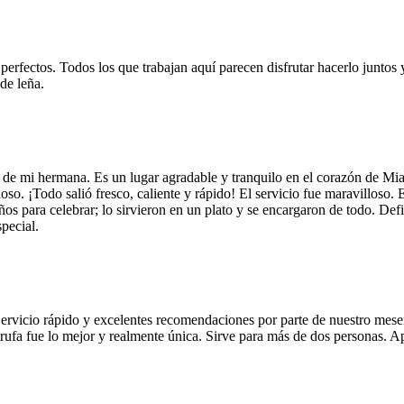
 perfectos. Todos los que trabajan aquí parecen disfrutar hacerlo juntos 
de leña.
 de mi hermana. Es un lugar agradable y tranquilo en el corazón de Mi
so. ¡Todo salió fresco, caliente y rápido! El servicio fue maravilloso. 
años para celebrar; lo sirvieron en un plato y se encargaron de todo. De
pecial.
Servicio rápido y excelentes recomendaciones por parte de nuestro meser
 de trufa fue lo mejor y realmente única. Sirve para más de dos personas.