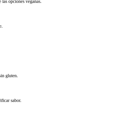
re las opciones veganas.
e.
in gluten.
ficar sabor.