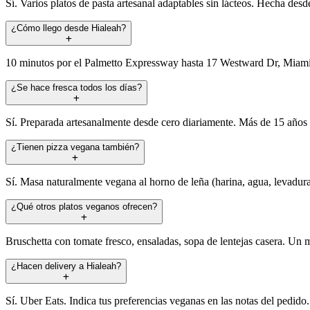
Sí. Varios platos de pasta artesanal adaptables sin lácteos. Hecha des
¿Cómo llego desde Hialeah?
10 minutos por el Palmetto Expressway hasta 17 Westward Dr, Miami S
¿Se hace fresca todos los días?
Sí. Preparada artesanalmente desde cero diariamente. Más de 15 años ha
¿Tienen pizza vegana también?
Sí. Masa naturalmente vegana al horno de leña (harina, agua, levadura,
¿Qué otros platos veganos ofrecen?
Bruschetta con tomate fresco, ensaladas, sopa de lentejas casera. Un m
¿Hacen delivery a Hialeah?
Sí. Uber Eats. Indica tus preferencias veganas en las notas del pedido