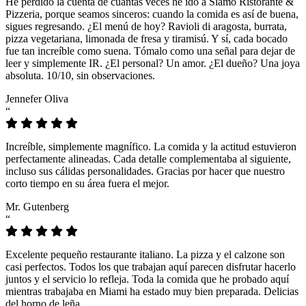
He perdido la cuenta de cuántas veces he ido a Siamo Ristorante &
Pizzeria, porque seamos sinceros: cuando la comida es así de buena,
sigues regresando. ¿El menú de hoy? Ravioli di aragosta, burrata,
pizza vegetariana, limonada de fresa y tiramisú. Y sí, cada bocado
fue tan increíble como suena. Tómalo como una señal para dejar de
leer y simplemente IR. ¿El personal? Un amor. ¿El dueño? Una joya
absoluta. 10/10, sin observaciones.
Jennefer Oliva
“
Increíble, simplemente magnífico. La comida y la actitud estuvieron
perfectamente alineadas. Cada detalle complementaba al siguiente,
incluso sus cálidas personalidades. Gracias por hacer que nuestro
corto tiempo en su área fuera el mejor.
Mr. Gutenberg
“
Excelente pequeño restaurante italiano. La pizza y el calzone son
casi perfectos. Todos los que trabajan aquí parecen disfrutar hacerlo
juntos y el servicio lo refleja. Toda la comida que he probado aquí
mientras trabajaba en Miami ha estado muy bien preparada. Delicias
del horno de leña.