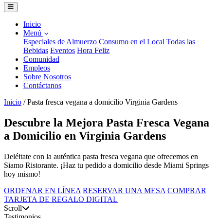
Inicio
Menú
Especiales de Almuerzo
Consumo en el Local
Todas las
Bebidas
Eventos
Hora Feliz
Comunidad
Empleos
Sobre Nosotros
Contáctanos
Inicio
/
Pasta fresca vegana a domicilio Virginia Gardens
Descubre la Mejora Pasta Fresca Vegana
a Domicilio en Virginia Gardens
Deléitate con la auténtica pasta fresca vegana que ofrecemos en
Siamo Ristorante. ¡Haz tu pedido a domicilio desde Miami Springs
hoy mismo!
ORDENAR EN LÍNEA
RESERVAR UNA MESA
COMPRAR
TARJETA DE REGALO DIGITAL
Scroll
Testimonios