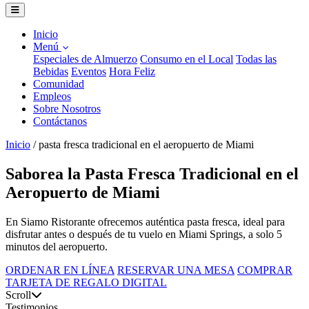
Inicio
Menú
Especiales de Almuerzo
Consumo en el Local
Todas las
Bebidas
Eventos
Hora Feliz
Comunidad
Empleos
Sobre Nosotros
Contáctanos
Inicio
/
pasta fresca tradicional en el aeropuerto de Miami
Saborea la Pasta Fresca Tradicional en el
Aeropuerto de Miami
En Siamo Ristorante ofrecemos auténtica pasta fresca, ideal para
disfrutar antes o después de tu vuelo en Miami Springs, a solo 5
minutos del aeropuerto.
ORDENAR EN LÍNEA
RESERVAR UNA MESA
COMPRAR
TARJETA DE REGALO DIGITAL
Scroll
Testimonios