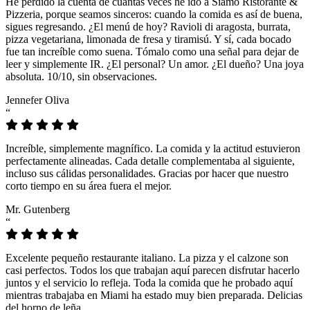
He perdido la cuenta de cuántas veces he ido a Siamo Ristorante &
Pizzeria, porque seamos sinceros: cuando la comida es así de buena,
sigues regresando. ¿El menú de hoy? Ravioli di aragosta, burrata,
pizza vegetariana, limonada de fresa y tiramisú. Y sí, cada bocado
fue tan increíble como suena. Tómalo como una señal para dejar de
leer y simplemente IR. ¿El personal? Un amor. ¿El dueño? Una joya
absoluta. 10/10, sin observaciones.
Jennefer Oliva
“
Increíble, simplemente magnífico. La comida y la actitud estuvieron
perfectamente alineadas. Cada detalle complementaba al siguiente,
incluso sus cálidas personalidades. Gracias por hacer que nuestro
corto tiempo en su área fuera el mejor.
Mr. Gutenberg
“
Excelente pequeño restaurante italiano. La pizza y el calzone son
casi perfectos. Todos los que trabajan aquí parecen disfrutar hacerlo
juntos y el servicio lo refleja. Toda la comida que he probado aquí
mientras trabajaba en Miami ha estado muy bien preparada. Delicias
del horno de leña.