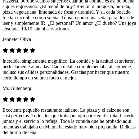
Pizzeria, porque seamos sinceros: cuando la comida es así de buena,
sigues regresando. ¿El menú de hoy? Ravioli di aragosta, burrata,
pizza vegetariana, limonada de fresa y tiramisú. Y sí, cada bocado
fue tan increíble como suena. Tómalo como una señal para dejar de
leer y simplemente IR. ¿El personal? Un amor. ¿El dueño? Una joya
absoluta. 10/10, sin observaciones.
Jennefer Oliva
“
Increíble, simplemente magnífico. La comida y la actitud estuvieron
perfectamente alineadas. Cada detalle complementaba al siguiente,
incluso sus cálidas personalidades. Gracias por hacer que nuestro
corto tiempo en su área fuera el mejor.
Mr. Gutenberg
“
Excelente pequeño restaurante italiano. La pizza y el calzone son
casi perfectos. Todos los que trabajan aquí parecen disfrutar hacerlo
juntos y el servicio lo refleja. Toda la comida que he probado aquí
mientras trabajaba en Miami ha estado muy bien preparada. Delicias
del horno de leña.