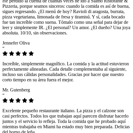
He perdido la cuenta de cuántas veces he ido a Siamo Ristorante &
Pizzeria, porque seamos sinceros: cuando la comida es así de buena,
sigues regresando. ¿El menú de hoy? Ravioli di aragosta, burrata,
pizza vegetariana, limonada de fresa y tiramisú. Y sí, cada bocado
fue tan increíble como suena. Tómalo como una señal para dejar de
leer y simplemente IR. ¿El personal? Un amor. ¿El dueño? Una joya
absoluta. 10/10, sin observaciones.
Jennefer Oliva
“
Increíble, simplemente magnífico. La comida y la actitud estuvieron
perfectamente alineadas. Cada detalle complementaba al siguiente,
incluso sus cálidas personalidades. Gracias por hacer que nuestro
corto tiempo en su área fuera el mejor.
Mr. Gutenberg
“
Excelente pequeño restaurante italiano. La pizza y el calzone son
casi perfectos. Todos los que trabajan aquí parecen disfrutar hacerlo
juntos y el servicio lo refleja. Toda la comida que he probado aquí
mientras trabajaba en Miami ha estado muy bien preparada. Delicias
del horno de leña.