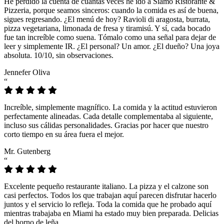
He perdido la cuenta de cuántas veces he ido a Siamo Ristorante &
Pizzeria, porque seamos sinceros: cuando la comida es así de buena,
sigues regresando. ¿El menú de hoy? Ravioli di aragosta, burrata,
pizza vegetariana, limonada de fresa y tiramisú. Y sí, cada bocado
fue tan increíble como suena. Tómalo como una señal para dejar de
leer y simplemente IR. ¿El personal? Un amor. ¿El dueño? Una joya
absoluta. 10/10, sin observaciones.
Jennefer Oliva
“
Increíble, simplemente magnífico. La comida y la actitud estuvieron
perfectamente alineadas. Cada detalle complementaba al siguiente,
incluso sus cálidas personalidades. Gracias por hacer que nuestro
corto tiempo en su área fuera el mejor.
Mr. Gutenberg
“
Excelente pequeño restaurante italiano. La pizza y el calzone son
casi perfectos. Todos los que trabajan aquí parecen disfrutar hacerlo
juntos y el servicio lo refleja. Toda la comida que he probado aquí
mientras trabajaba en Miami ha estado muy bien preparada. Delicias
del horno de leña.