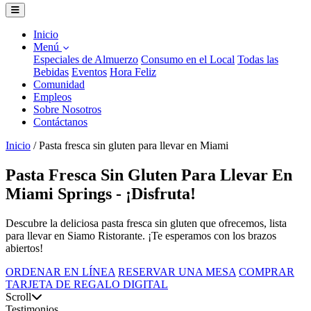
Inicio
Menú
Especiales de Almuerzo
Consumo en el Local
Todas las
Bebidas
Eventos
Hora Feliz
Comunidad
Empleos
Sobre Nosotros
Contáctanos
Inicio
/
Pasta fresca sin gluten para llevar en Miami
Pasta Fresca Sin Gluten Para Llevar En
Miami Springs - ¡Disfruta!
Descubre la deliciosa pasta fresca sin gluten que ofrecemos, lista
para llevar en Siamo Ristorante. ¡Te esperamos con los brazos
abiertos!
ORDENAR EN LÍNEA
RESERVAR UNA MESA
COMPRAR
TARJETA DE REGALO DIGITAL
Scroll
Testimonios