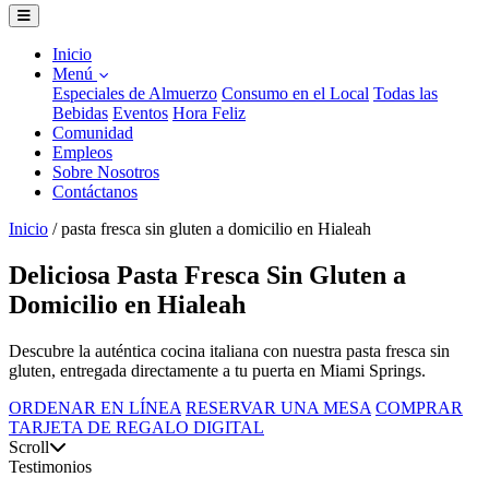
Inicio
Menú
Especiales de Almuerzo
Consumo en el Local
Todas las
Bebidas
Eventos
Hora Feliz
Comunidad
Empleos
Sobre Nosotros
Contáctanos
Inicio
/
pasta fresca sin gluten a domicilio en Hialeah
Deliciosa Pasta Fresca Sin Gluten a
Domicilio en Hialeah
Descubre la auténtica cocina italiana con nuestra pasta fresca sin
gluten, entregada directamente a tu puerta en Miami Springs.
ORDENAR EN LÍNEA
RESERVAR UNA MESA
COMPRAR
TARJETA DE REGALO DIGITAL
Scroll
Testimonios