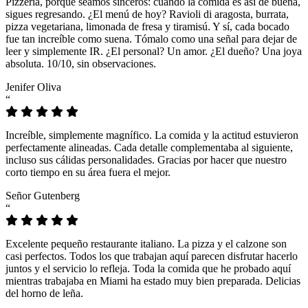
Pizzeria, porque seamos sinceros: cuando la comida es así de buena,
sigues regresando. ¿El menú de hoy? Ravioli di aragosta, burrata,
pizza vegetariana, limonada de fresa y tiramisú. Y sí, cada bocado
fue tan increíble como suena. Tómalo como una señal para dejar de
leer y simplemente IR. ¿El personal? Un amor. ¿El dueño? Una joya
absoluta. 10/10, sin observaciones.
Jenifer Oliva
“
Increíble, simplemente magnífico. La comida y la actitud estuvieron
perfectamente alineadas. Cada detalle complementaba al siguiente,
incluso sus cálidas personalidades. Gracias por hacer que nuestro
corto tiempo en su área fuera el mejor.
Señor Gutenberg
“
Excelente pequeño restaurante italiano. La pizza y el calzone son
casi perfectos. Todos los que trabajan aquí parecen disfrutar hacerlo
juntos y el servicio lo refleja. Toda la comida que he probado aquí
mientras trabajaba en Miami ha estado muy bien preparada. Delicias
del horno de leña.