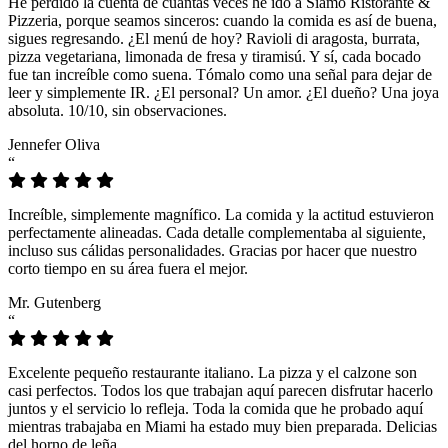
He perdido la cuenta de cuántas veces he ido a Siamo Ristorante &
Pizzeria, porque seamos sinceros: cuando la comida es así de buena,
sigues regresando. ¿El menú de hoy? Ravioli di aragosta, burrata,
pizza vegetariana, limonada de fresa y tiramisú. Y sí, cada bocado
fue tan increíble como suena. Tómalo como una señal para dejar de
leer y simplemente IR. ¿El personal? Un amor. ¿El dueño? Una joya
absoluta. 10/10, sin observaciones.
Jennefer Oliva
“
Increíble, simplemente magnífico. La comida y la actitud estuvieron
perfectamente alineadas. Cada detalle complementaba al siguiente,
incluso sus cálidas personalidades. Gracias por hacer que nuestro
corto tiempo en su área fuera el mejor.
Mr. Gutenberg
“
Excelente pequeño restaurante italiano. La pizza y el calzone son
casi perfectos. Todos los que trabajan aquí parecen disfrutar hacerlo
juntos y el servicio lo refleja. Toda la comida que he probado aquí
mientras trabajaba en Miami ha estado muy bien preparada. Delicias
del horno de leña.