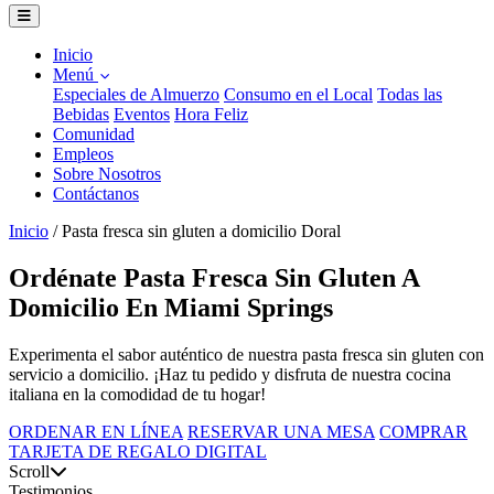
Inicio
Menú
Especiales de Almuerzo
Consumo en el Local
Todas las
Bebidas
Eventos
Hora Feliz
Comunidad
Empleos
Sobre Nosotros
Contáctanos
Inicio
/
Pasta fresca sin gluten a domicilio Doral
Ordénate Pasta Fresca Sin Gluten A
Domicilio En Miami Springs
Experimenta el sabor auténtico de nuestra pasta fresca sin gluten con
servicio a domicilio. ¡Haz tu pedido y disfruta de nuestra cocina
italiana en la comodidad de tu hogar!
ORDENAR EN LÍNEA
RESERVAR UNA MESA
COMPRAR
TARJETA DE REGALO DIGITAL
Scroll
Testimonios