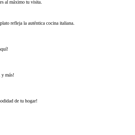
s al máximo tu visita.
ato refleja la auténtica cocina italiana.
aquí!
a y más!
modidad de tu hogar!