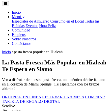
Inicio
Menú
Especiales de Almuerzo
Consumo en el Local
Todas las
Bebidas
Eventos
Hora Feliz
Comunidad
Empleos
Sobre Nosotros
Contáctanos
Inicio
/
pasta fresca popular en Hialeah
La Pasta Fresca Más Popular en Hialeah
Te Espera en Siamo
Ven a disfrutar de nuestra pasta fresca, un auténtico deleite italiano
en el corazón de Miami Springs. ¡Te esperamos con los brazos
abiertos!
ORDENAR EN LÍNEA
RESERVAR UNA MESA
COMPRAR
TARJETA DE REGALO DIGITAL
Scroll
Testimonios