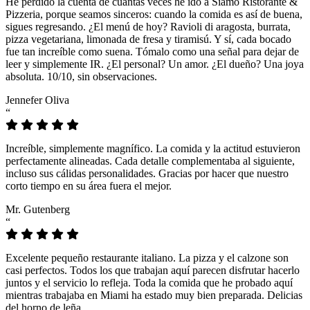
He perdido la cuenta de cuántas veces he ido a Siamo Ristorante &
Pizzeria, porque seamos sinceros: cuando la comida es así de buena,
sigues regresando. ¿El menú de hoy? Ravioli di aragosta, burrata,
pizza vegetariana, limonada de fresa y tiramisú. Y sí, cada bocado
fue tan increíble como suena. Tómalo como una señal para dejar de
leer y simplemente IR. ¿El personal? Un amor. ¿El dueño? Una joya
absoluta. 10/10, sin observaciones.
Jennefer Oliva
“
Increíble, simplemente magnífico. La comida y la actitud estuvieron
perfectamente alineadas. Cada detalle complementaba al siguiente,
incluso sus cálidas personalidades. Gracias por hacer que nuestro
corto tiempo en su área fuera el mejor.
Mr. Gutenberg
“
Excelente pequeño restaurante italiano. La pizza y el calzone son
casi perfectos. Todos los que trabajan aquí parecen disfrutar hacerlo
juntos y el servicio lo refleja. Toda la comida que he probado aquí
mientras trabajaba en Miami ha estado muy bien preparada. Delicias
del horno de leña.