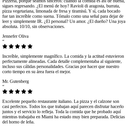
Pizzeria, porque seamos sinceros: cuando la comida es así de buena,
sigues regresando. ¿El menú de hoy? Ravioli di aragosta, burrata,
pizza vegetariana, limonada de fresa y tiramisú. Y sí, cada bocado
fue tan increíble como suena. Tómalo como una señal para dejar de
leer y simplemente IR. ¿El personal? Un amor. ¿El dueño? Una joya
absoluta. 10/10, sin observaciones.
Jennefer Oliva
“
Increíble, simplemente magnífico. La comida y la actitud estuvieron
perfectamente alineadas. Cada detalle complementaba al siguiente,
incluso sus cálidas personalidades. Gracias por hacer que nuestro
corto tiempo en su área fuera el mejor.
Mr. Gutenberg
“
Excelente pequeño restaurante italiano. La pizza y el calzone son
casi perfectos. Todos los que trabajan aquí parecen disfrutar hacerlo
juntos y el servicio lo refleja. Toda la comida que he probado aquí
mientras trabajaba en Miami ha estado muy bien preparada. Delicias
del horno de leña.