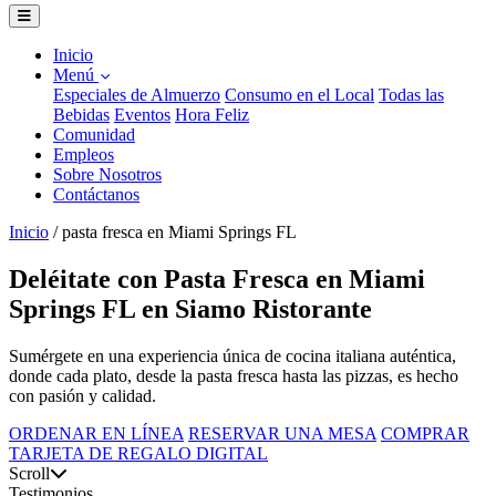
Inicio
Menú
Especiales de Almuerzo
Consumo en el Local
Todas las
Bebidas
Eventos
Hora Feliz
Comunidad
Empleos
Sobre Nosotros
Contáctanos
Inicio
/
pasta fresca en Miami Springs FL
Deléitate con Pasta Fresca en Miami
Springs FL en Siamo Ristorante
Sumérgete en una experiencia única de cocina italiana auténtica,
donde cada plato, desde la pasta fresca hasta las pizzas, es hecho
con pasión y calidad.
ORDENAR EN LÍNEA
RESERVAR UNA MESA
COMPRAR
TARJETA DE REGALO DIGITAL
Scroll
Testimonios