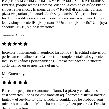
He perdido la cuenta de cuántas veces he ido a Siamo Ristorante &
Pizzeria, porque seamos sinceros: cuando la comida es así de buena,
sigues regresando. ¿El menú de hoy? Ravioli di aragosta, burrata,
pizza vegetariana, limonada de fresa y tiramisú. Y sí, cada bocado
fue tan increíble como suena. Tómalo como una señal para dejar de
leer y simplemente IR. ¿El personal? Un amor. ¿El dueño? Una joya
absoluta. 10/10, sin observaciones.
Jennefer Oliva
“
Increíble, simplemente magnífico. La comida y la actitud estuvieron
perfectamente alineadas. Cada detalle complementaba al siguiente,
incluso sus cálidas personalidades. Gracias por hacer que nuestro
corto tiempo en su área fuera el mejor.
Mr. Gutenberg
“
Excelente pequeño restaurante italiano. La pizza y el calzone son
casi perfectos. Todos los que trabajan aquí parecen disfrutar hacerlo
juntos y el servicio lo refleja. Toda la comida que he probado aquí
mientras trabajaba en Miami ha estado muy bien preparada. Delicias
del horno de leña.