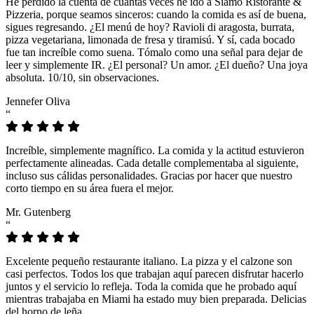
He perdido la cuenta de cuántas veces he ido a Siamo Ristorante &
Pizzeria, porque seamos sinceros: cuando la comida es así de buena,
sigues regresando. ¿El menú de hoy? Ravioli di aragosta, burrata,
pizza vegetariana, limonada de fresa y tiramisú. Y sí, cada bocado
fue tan increíble como suena. Tómalo como una señal para dejar de
leer y simplemente IR. ¿El personal? Un amor. ¿El dueño? Una joya
absoluta. 10/10, sin observaciones.
Jennefer Oliva
“
Increíble, simplemente magnífico. La comida y la actitud estuvieron
perfectamente alineadas. Cada detalle complementaba al siguiente,
incluso sus cálidas personalidades. Gracias por hacer que nuestro
corto tiempo en su área fuera el mejor.
Mr. Gutenberg
“
Excelente pequeño restaurante italiano. La pizza y el calzone son
casi perfectos. Todos los que trabajan aquí parecen disfrutar hacerlo
juntos y el servicio lo refleja. Toda la comida que he probado aquí
mientras trabajaba en Miami ha estado muy bien preparada. Delicias
del horno de leña.