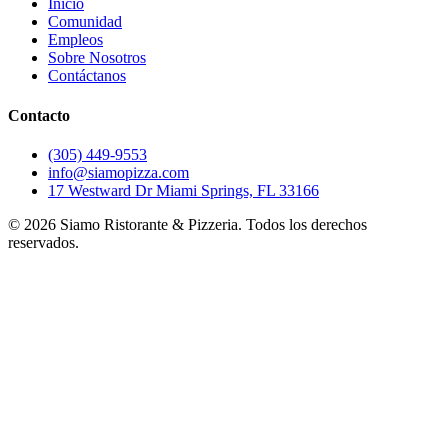
Inicio
Comunidad
Empleos
Sobre Nosotros
Contáctanos
Contacto
(305) 449-9553
info@siamopizza.com
17 Westward Dr Miami Springs, FL 33166
©
2026
Siamo Ristorante & Pizzeria. Todos los derechos
reservados.