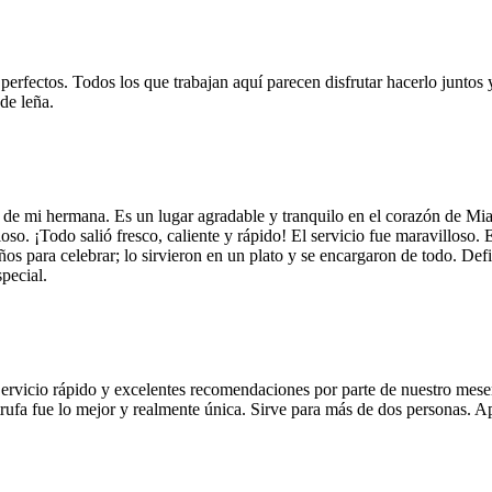
 perfectos. Todos los que trabajan aquí parecen disfrutar hacerlo juntos 
de leña.
 de mi hermana. Es un lugar agradable y tranquilo en el corazón de Mi
so. ¡Todo salió fresco, caliente y rápido! El servicio fue maravilloso. 
años para celebrar; lo sirvieron en un plato y se encargaron de todo. De
pecial.
Servicio rápido y excelentes recomendaciones por parte de nuestro meser
 de trufa fue lo mejor y realmente única. Sirve para más de dos personas.