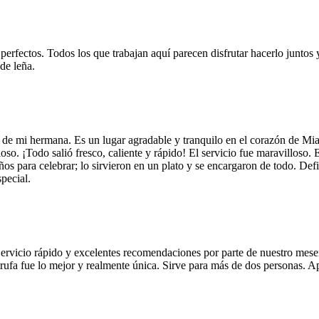
 perfectos. Todos los que trabajan aquí parecen disfrutar hacerlo juntos 
de leña.
 de mi hermana. Es un lugar agradable y tranquilo en el corazón de Mi
so. ¡Todo salió fresco, caliente y rápido! El servicio fue maravilloso. 
años para celebrar; lo sirvieron en un plato y se encargaron de todo. De
pecial.
Servicio rápido y excelentes recomendaciones por parte de nuestro meser
 de trufa fue lo mejor y realmente única. Sirve para más de dos personas.