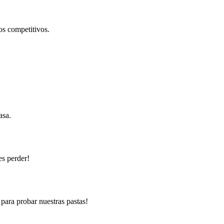
os competitivos.
asa.
es perder!
 para probar nuestras pastas!