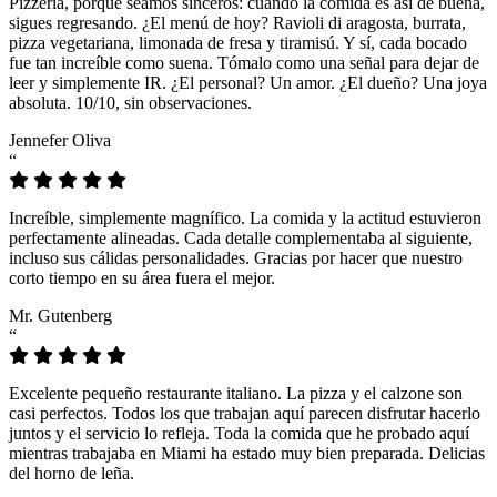
Pizzeria, porque seamos sinceros: cuando la comida es así de buena,
sigues regresando. ¿El menú de hoy? Ravioli di aragosta, burrata,
pizza vegetariana, limonada de fresa y tiramisú. Y sí, cada bocado
fue tan increíble como suena. Tómalo como una señal para dejar de
leer y simplemente IR. ¿El personal? Un amor. ¿El dueño? Una joya
absoluta. 10/10, sin observaciones.
Jennefer Oliva
“
Increíble, simplemente magnífico. La comida y la actitud estuvieron
perfectamente alineadas. Cada detalle complementaba al siguiente,
incluso sus cálidas personalidades. Gracias por hacer que nuestro
corto tiempo en su área fuera el mejor.
Mr. Gutenberg
“
Excelente pequeño restaurante italiano. La pizza y el calzone son
casi perfectos. Todos los que trabajan aquí parecen disfrutar hacerlo
juntos y el servicio lo refleja. Toda la comida que he probado aquí
mientras trabajaba en Miami ha estado muy bien preparada. Delicias
del horno de leña.