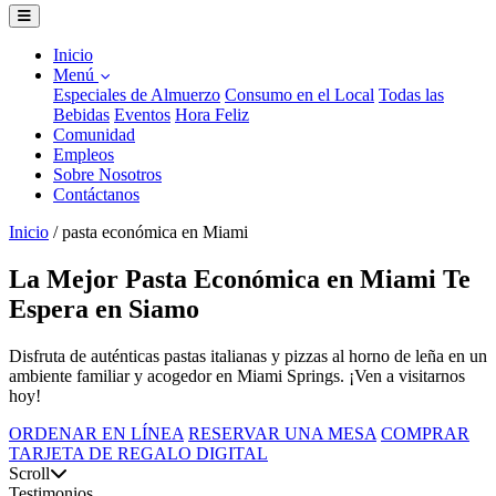
Inicio
Menú
Especiales de Almuerzo
Consumo en el Local
Todas las
Bebidas
Eventos
Hora Feliz
Comunidad
Empleos
Sobre Nosotros
Contáctanos
Inicio
/
pasta económica en Miami
La Mejor Pasta Económica en Miami Te
Espera en Siamo
Disfruta de auténticas pastas italianas y pizzas al horno de leña en un
ambiente familiar y acogedor en Miami Springs. ¡Ven a visitarnos
hoy!
ORDENAR EN LÍNEA
RESERVAR UNA MESA
COMPRAR
TARJETA DE REGALO DIGITAL
Scroll
Testimonios