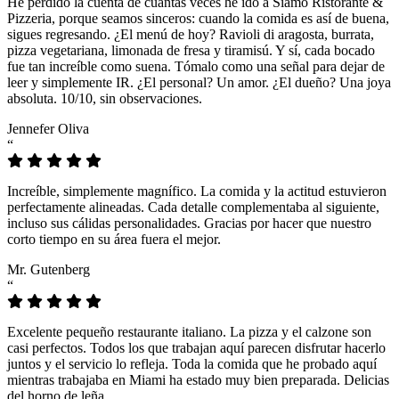
He perdido la cuenta de cuántas veces he ido a Siamo Ristorante &
Pizzeria, porque seamos sinceros: cuando la comida es así de buena,
sigues regresando. ¿El menú de hoy? Ravioli di aragosta, burrata,
pizza vegetariana, limonada de fresa y tiramisú. Y sí, cada bocado
fue tan increíble como suena. Tómalo como una señal para dejar de
leer y simplemente IR. ¿El personal? Un amor. ¿El dueño? Una joya
absoluta. 10/10, sin observaciones.
Jennefer Oliva
“
Increíble, simplemente magnífico. La comida y la actitud estuvieron
perfectamente alineadas. Cada detalle complementaba al siguiente,
incluso sus cálidas personalidades. Gracias por hacer que nuestro
corto tiempo en su área fuera el mejor.
Mr. Gutenberg
“
Excelente pequeño restaurante italiano. La pizza y el calzone son
casi perfectos. Todos los que trabajan aquí parecen disfrutar hacerlo
juntos y el servicio lo refleja. Toda la comida que he probado aquí
mientras trabajaba en Miami ha estado muy bien preparada. Delicias
del horno de leña.