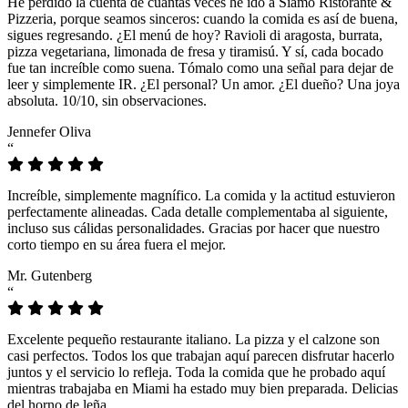
He perdido la cuenta de cuántas veces he ido a Siamo Ristorante &
Pizzeria, porque seamos sinceros: cuando la comida es así de buena,
sigues regresando. ¿El menú de hoy? Ravioli di aragosta, burrata,
pizza vegetariana, limonada de fresa y tiramisú. Y sí, cada bocado
fue tan increíble como suena. Tómalo como una señal para dejar de
leer y simplemente IR. ¿El personal? Un amor. ¿El dueño? Una joya
absoluta. 10/10, sin observaciones.
Jennefer Oliva
“
Increíble, simplemente magnífico. La comida y la actitud estuvieron
perfectamente alineadas. Cada detalle complementaba al siguiente,
incluso sus cálidas personalidades. Gracias por hacer que nuestro
corto tiempo en su área fuera el mejor.
Mr. Gutenberg
“
Excelente pequeño restaurante italiano. La pizza y el calzone son
casi perfectos. Todos los que trabajan aquí parecen disfrutar hacerlo
juntos y el servicio lo refleja. Toda la comida que he probado aquí
mientras trabajaba en Miami ha estado muy bien preparada. Delicias
del horno de leña.