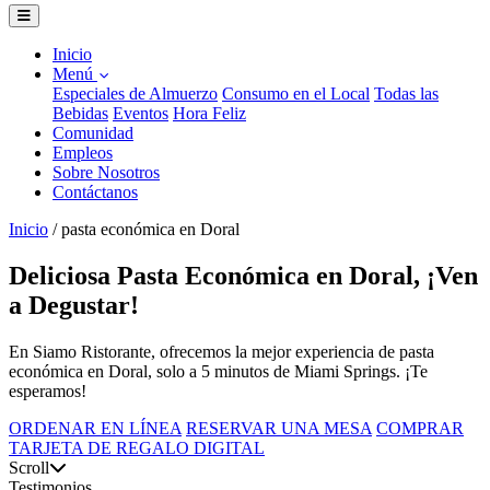
Inicio
Menú
Especiales de Almuerzo
Consumo en el Local
Todas las
Bebidas
Eventos
Hora Feliz
Comunidad
Empleos
Sobre Nosotros
Contáctanos
Inicio
/
pasta económica en Doral
Deliciosa Pasta Económica en Doral, ¡Ven
a Degustar!
En Siamo Ristorante, ofrecemos la mejor experiencia de pasta
económica en Doral, solo a 5 minutos de Miami Springs. ¡Te
esperamos!
ORDENAR EN LÍNEA
RESERVAR UNA MESA
COMPRAR
TARJETA DE REGALO DIGITAL
Scroll
Testimonios