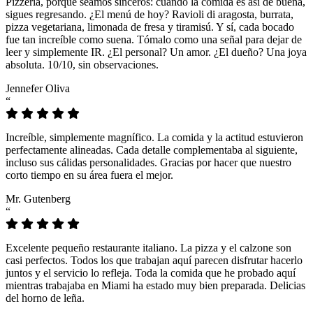
Pizzeria, porque seamos sinceros: cuando la comida es así de buena,
sigues regresando. ¿El menú de hoy? Ravioli di aragosta, burrata,
pizza vegetariana, limonada de fresa y tiramisú. Y sí, cada bocado
fue tan increíble como suena. Tómalo como una señal para dejar de
leer y simplemente IR. ¿El personal? Un amor. ¿El dueño? Una joya
absoluta. 10/10, sin observaciones.
Jennefer Oliva
“
Increíble, simplemente magnífico. La comida y la actitud estuvieron
perfectamente alineadas. Cada detalle complementaba al siguiente,
incluso sus cálidas personalidades. Gracias por hacer que nuestro
corto tiempo en su área fuera el mejor.
Mr. Gutenberg
“
Excelente pequeño restaurante italiano. La pizza y el calzone son
casi perfectos. Todos los que trabajan aquí parecen disfrutar hacerlo
juntos y el servicio lo refleja. Toda la comida que he probado aquí
mientras trabajaba en Miami ha estado muy bien preparada. Delicias
del horno de leña.