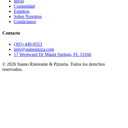
Inicio
Comunidad
Empleos
Sobre Nosotros
Contáctanos
Contacto
(305) 449-9553
info@siamopizza.com
17 Westward Dr Miami Springs, FL 33166
©
2026
Siamo Ristorante & Pizzeria. Todos los derechos
reservados.