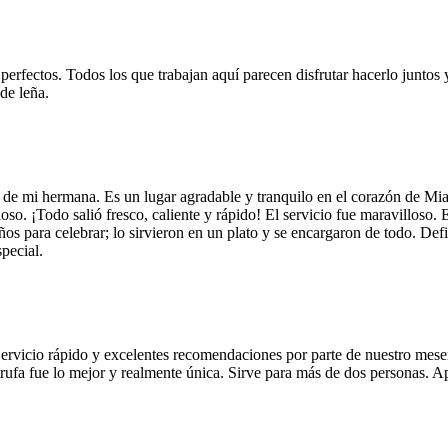
 perfectos. Todos los que trabajan aquí parecen disfrutar hacerlo juntos 
de leña.
 de mi hermana. Es un lugar agradable y tranquilo en el corazón de Mi
so. ¡Todo salió fresco, caliente y rápido! El servicio fue maravilloso. 
años para celebrar; lo sirvieron en un plato y se encargaron de todo. De
pecial.
Servicio rápido y excelentes recomendaciones por parte de nuestro meser
 de trufa fue lo mejor y realmente única. Sirve para más de dos personas.