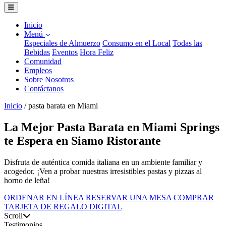
Inicio
Menú
Especiales de Almuerzo
Consumo en el Local
Todas las
Bebidas
Eventos
Hora Feliz
Comunidad
Empleos
Sobre Nosotros
Contáctanos
Inicio
/
pasta barata en Miami
La Mejor Pasta Barata en Miami Springs
te Espera en Siamo Ristorante
Disfruta de auténtica comida italiana en un ambiente familiar y
acogedor. ¡Ven a probar nuestras irresistibles pastas y pizzas al
horno de leña!
ORDENAR EN LÍNEA
RESERVAR UNA MESA
COMPRAR
TARJETA DE REGALO DIGITAL
Scroll
Testimonios