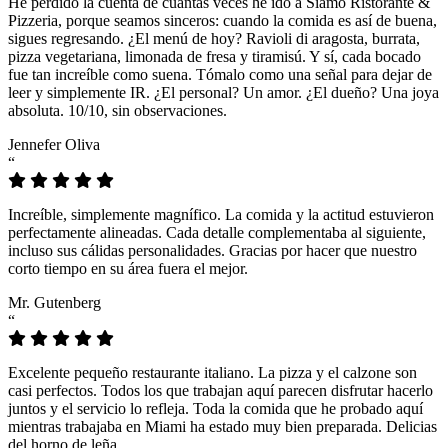
He perdido la cuenta de cuántas veces he ido a Siamo Ristorante &
Pizzeria, porque seamos sinceros: cuando la comida es así de buena,
sigues regresando. ¿El menú de hoy? Ravioli di aragosta, burrata,
pizza vegetariana, limonada de fresa y tiramisú. Y sí, cada bocado
fue tan increíble como suena. Tómalo como una señal para dejar de
leer y simplemente IR. ¿El personal? Un amor. ¿El dueño? Una joya
absoluta. 10/10, sin observaciones.
Jennefer Oliva
“
Increíble, simplemente magnífico. La comida y la actitud estuvieron
perfectamente alineadas. Cada detalle complementaba al siguiente,
incluso sus cálidas personalidades. Gracias por hacer que nuestro
corto tiempo en su área fuera el mejor.
Mr. Gutenberg
“
Excelente pequeño restaurante italiano. La pizza y el calzone son
casi perfectos. Todos los que trabajan aquí parecen disfrutar hacerlo
juntos y el servicio lo refleja. Toda la comida que he probado aquí
mientras trabajaba en Miami ha estado muy bien preparada. Delicias
del horno de leña.