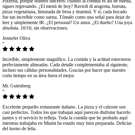
Pizzeria, porque seamos sinceros: cuando la comida es así de buena,
sigues regresando. ¿El menú de hoy? Ravioli di aragosta, burrata,
pizza vegetariana, limonada de fresa y tiramisú. Y sí, cada bocado
fue tan increíble como suena. Tómalo como una señal para dejar de
leer y simplemente IR. ¿El personal? Un amor. ¿El dueño? Una joya
absoluta. 10/10, sin observaciones.
Jennefer Oliva
“
Increíble, simplemente magnífico. La comida y la actitud estuvieron
perfectamente alineadas. Cada detalle complementaba al siguiente,
incluso sus cálidas personalidades. Gracias por hacer que nuestro
corto tiempo en su área fuera el mejor.
Mr. Gutenberg
“
Excelente pequeño restaurante italiano. La pizza y el calzone son
casi perfectos. Todos los que trabajan aquí parecen disfrutar hacerlo
juntos y el servicio lo refleja. Toda la comida que he probado aquí
mientras trabajaba en Miami ha estado muy bien preparada. Delicias
del horno de leña.