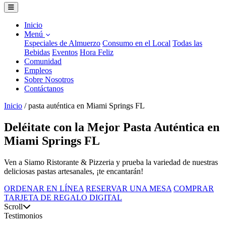
Inicio
Menú
Especiales de Almuerzo
Consumo en el Local
Todas las
Bebidas
Eventos
Hora Feliz
Comunidad
Empleos
Sobre Nosotros
Contáctanos
Inicio
/
pasta auténtica en Miami Springs FL
Deléitate con la Mejor Pasta Auténtica en
Miami Springs FL
Ven a Siamo Ristorante & Pizzeria y prueba la variedad de nuestras
deliciosas pastas artesanales, ¡te encantarán!
ORDENAR EN LÍNEA
RESERVAR UNA MESA
COMPRAR
TARJETA DE REGALO DIGITAL
Scroll
Testimonios