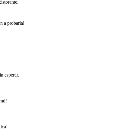
istorante.
n a probarla!
in esperar.
enú!
ica!