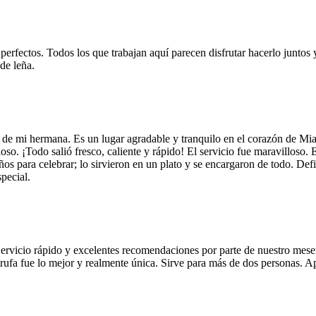
 perfectos. Todos los que trabajan aquí parecen disfrutar hacerlo juntos 
de leña.
 de mi hermana. Es un lugar agradable y tranquilo en el corazón de Mi
so. ¡Todo salió fresco, caliente y rápido! El servicio fue maravilloso. 
años para celebrar; lo sirvieron en un plato y se encargaron de todo. De
pecial.
Servicio rápido y excelentes recomendaciones por parte de nuestro meser
 de trufa fue lo mejor y realmente única. Sirve para más de dos personas.