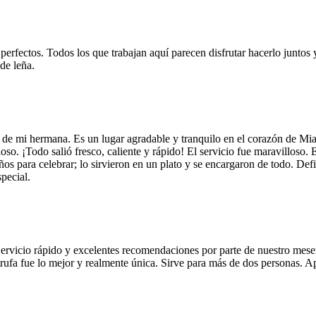
 perfectos. Todos los que trabajan aquí parecen disfrutar hacerlo juntos 
de leña.
 de mi hermana. Es un lugar agradable y tranquilo en el corazón de Mi
so. ¡Todo salió fresco, caliente y rápido! El servicio fue maravilloso. 
años para celebrar; lo sirvieron en un plato y se encargaron de todo. De
pecial.
Servicio rápido y excelentes recomendaciones por parte de nuestro meser
 de trufa fue lo mejor y realmente única. Sirve para más de dos personas.