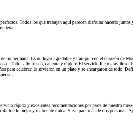
 perfectos. Todos los que trabajan aquí parecen disfrutar hacerlo juntos 
de leña.
 de mi hermana. Es un lugar agradable y tranquilo en el corazón de Mi
so. ¡Todo salió fresco, caliente y rápido! El servicio fue maravilloso. 
años para celebrar; lo sirvieron en un plato y se encargaron de todo. De
pecial.
Servicio rápido y excelentes recomendaciones por parte de nuestro meser
 de trufa fue lo mejor y realmente única. Sirve para más de dos personas.