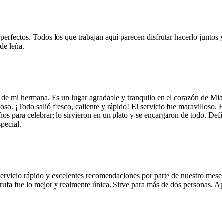
 perfectos. Todos los que trabajan aquí parecen disfrutar hacerlo juntos 
de leña.
 de mi hermana. Es un lugar agradable y tranquilo en el corazón de Mi
so. ¡Todo salió fresco, caliente y rápido! El servicio fue maravilloso. 
años para celebrar; lo sirvieron en un plato y se encargaron de todo. De
pecial.
Servicio rápido y excelentes recomendaciones por parte de nuestro meser
 de trufa fue lo mejor y realmente única. Sirve para más de dos personas.