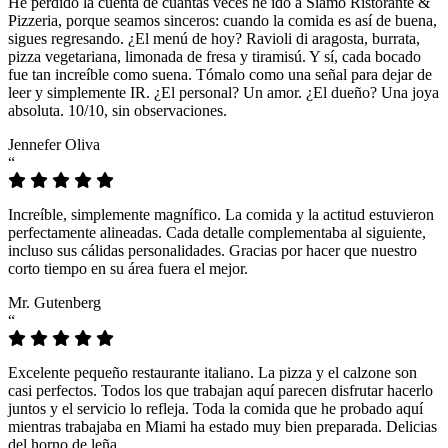
He perdido la cuenta de cuántas veces he ido a Siamo Ristorante &
Pizzeria, porque seamos sinceros: cuando la comida es así de buena,
sigues regresando. ¿El menú de hoy? Ravioli di aragosta, burrata,
pizza vegetariana, limonada de fresa y tiramisú. Y sí, cada bocado
fue tan increíble como suena. Tómalo como una señal para dejar de
leer y simplemente IR. ¿El personal? Un amor. ¿El dueño? Una joya
absoluta. 10/10, sin observaciones.
Jennefer Oliva
“
Increíble, simplemente magnífico. La comida y la actitud estuvieron
perfectamente alineadas. Cada detalle complementaba al siguiente,
incluso sus cálidas personalidades. Gracias por hacer que nuestro
corto tiempo en su área fuera el mejor.
Mr. Gutenberg
“
Excelente pequeño restaurante italiano. La pizza y el calzone son
casi perfectos. Todos los que trabajan aquí parecen disfrutar hacerlo
juntos y el servicio lo refleja. Toda la comida que he probado aquí
mientras trabajaba en Miami ha estado muy bien preparada. Delicias
del horno de leña.