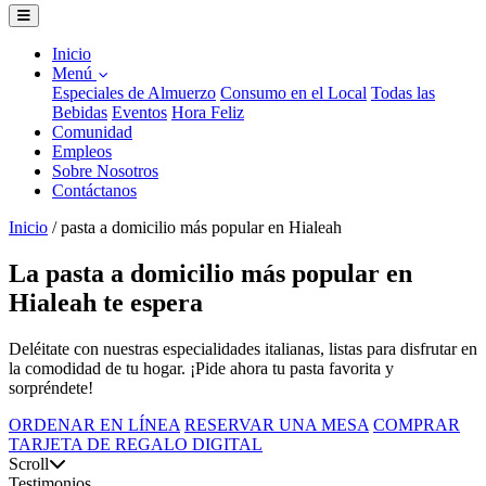
Inicio
Menú
Especiales de Almuerzo
Consumo en el Local
Todas las
Bebidas
Eventos
Hora Feliz
Comunidad
Empleos
Sobre Nosotros
Contáctanos
Inicio
/
pasta a domicilio más popular en Hialeah
La pasta a domicilio más popular en
Hialeah te espera
Deléitate con nuestras especialidades italianas, listas para disfrutar en
la comodidad de tu hogar. ¡Pide ahora tu pasta favorita y
sorpréndete!
ORDENAR EN LÍNEA
RESERVAR UNA MESA
COMPRAR
TARJETA DE REGALO DIGITAL
Scroll
Testimonios