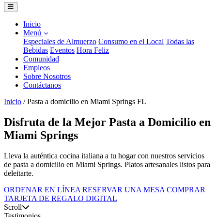
Inicio
Menú
Especiales de Almuerzo
Consumo en el Local
Todas las
Bebidas
Eventos
Hora Feliz
Comunidad
Empleos
Sobre Nosotros
Contáctanos
Inicio
/
Pasta a domicilio en Miami Springs FL
Disfruta de la Mejor Pasta a Domicilio en
Miami Springs
Lleva la auténtica cocina italiana a tu hogar con nuestros servicios
de pasta a domicilio en Miami Springs. Platos artesanales listos para
deleitarte.
ORDENAR EN LÍNEA
RESERVAR UNA MESA
COMPRAR
TARJETA DE REGALO DIGITAL
Scroll
Testimonios