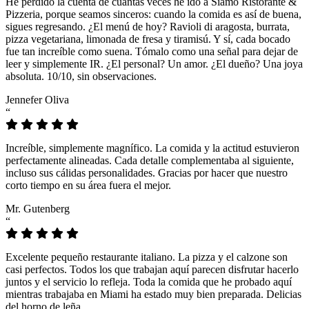
He perdido la cuenta de cuántas veces he ido a Siamo Ristorante &
Pizzeria, porque seamos sinceros: cuando la comida es así de buena,
sigues regresando. ¿El menú de hoy? Ravioli di aragosta, burrata,
pizza vegetariana, limonada de fresa y tiramisú. Y sí, cada bocado
fue tan increíble como suena. Tómalo como una señal para dejar de
leer y simplemente IR. ¿El personal? Un amor. ¿El dueño? Una joya
absoluta. 10/10, sin observaciones.
Jennefer Oliva
“
Increíble, simplemente magnífico. La comida y la actitud estuvieron
perfectamente alineadas. Cada detalle complementaba al siguiente,
incluso sus cálidas personalidades. Gracias por hacer que nuestro
corto tiempo en su área fuera el mejor.
Mr. Gutenberg
“
Excelente pequeño restaurante italiano. La pizza y el calzone son
casi perfectos. Todos los que trabajan aquí parecen disfrutar hacerlo
juntos y el servicio lo refleja. Toda la comida que he probado aquí
mientras trabajaba en Miami ha estado muy bien preparada. Delicias
del horno de leña.