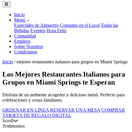
Inicio
Menú
Especiales de Almuerzo
Consumo en el Local
Todas las
Bebidas
Eventos
Hora Feliz
Comunidad
Empleos
Sobre Nosotros
Contáctanos
Inicio
/
mejores restaurantes italianos para grupos en Miami Springs
Los Mejores Restaurantes Italianos para
Grupos en Miami Springs te Esperan
Disfruta de un ambiente acogedor y delicioso menú. Perfecto para
celebraciones y cenas familiares.
ORDENAR EN LÍNEA
RESERVAR UNA MESA
COMPRAR
TARJETA DE REGALO DIGITAL
Scroll
Testimonios