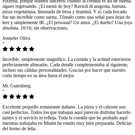
Pizzeria, porque seamos sinceros: cuando la comida es así de buena,
sigues regresando. ¿El menú de hoy? Ravioli di aragosta, burrata,
pizza vegetariana, limonada de fresa y tiramisú. Y sí, cada bocado
fue tan increíble como suena. Tómalo como una señal para dejar de
leer y simplemente IR. ¿El personal? Un amor. ¿El dueño? Una joya
absoluta. 10/10, sin observaciones.
Jennefer Oliva
“
Increíble, simplemente magnífico. La comida y la actitud estuvieron
perfectamente alineadas. Cada detalle complementaba al siguiente,
incluso sus cálidas personalidades. Gracias por hacer que nuestro
corto tiempo en su área fuera el mejor.
Mr. Gutenberg
“
Excelente pequeño restaurante italiano. La pizza y el calzone son
casi perfectos. Todos los que trabajan aquí parecen disfrutar hacerlo
juntos y el servicio lo refleja. Toda la comida que he probado aquí
mientras trabajaba en Miami ha estado muy bien preparada. Delicias
del horno de leña.