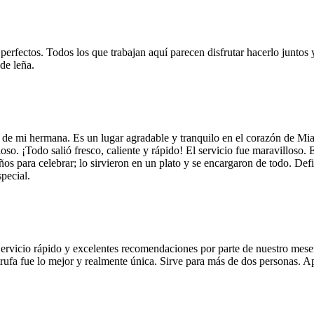
 perfectos. Todos los que trabajan aquí parecen disfrutar hacerlo juntos 
de leña.
 de mi hermana. Es un lugar agradable y tranquilo en el corazón de Mi
so. ¡Todo salió fresco, caliente y rápido! El servicio fue maravilloso. 
años para celebrar; lo sirvieron en un plato y se encargaron de todo. De
pecial.
Servicio rápido y excelentes recomendaciones por parte de nuestro meser
 de trufa fue lo mejor y realmente única. Sirve para más de dos personas.