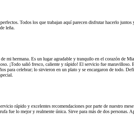
 perfectos. Todos los que trabajan aquí parecen disfrutar hacerlo juntos 
de leña.
 de mi hermana. Es un lugar agradable y tranquilo en el corazón de Mi
so. ¡Todo salió fresco, caliente y rápido! El servicio fue maravilloso. 
años para celebrar; lo sirvieron en un plato y se encargaron de todo. De
pecial.
Servicio rápido y excelentes recomendaciones por parte de nuestro meser
 de trufa fue lo mejor y realmente única. Sirve para más de dos personas.